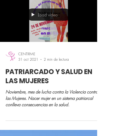
nuestro Self, desde lo cognitivo, emocional, relacional
y espiritual.
Load video
CENTIRME
31 oct 2021
2 min de lectura
PATRIARCADO Y SALUD EN
LAS MUJERES