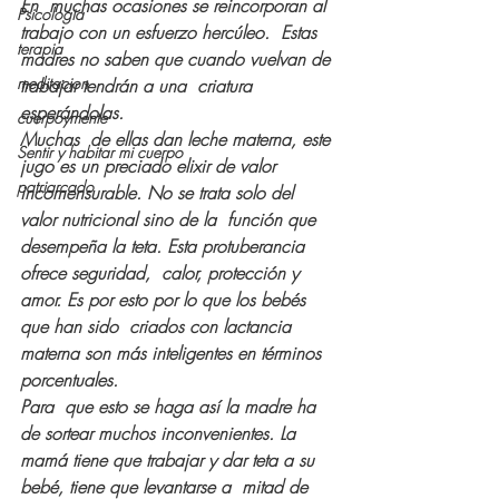
En  muchas ocasiones se reincorporan al 
Psicologia
trabajo con un esfuerzo hercúleo.  Estas 
terapia
madres no saben que cuando vuelvan de 
meditacion
trabajar tendrán a una  criatura 
esperándolas.
cuerpoymente
Muchas  de ellas dan leche materna, este 
Sentir y habitar mi cuerpo
jugo es un preciado elixir de valor  
patriarcado
incomensurable. No se trata solo del 
valor nutricional sino de la  función que 
desempeña la teta. Esta protuberancia 
ofrece seguridad,  calor, protección y 
amor. Es por esto por lo que los bebés 
que han sido  criados con lactancia 
materna son más inteligentes en términos  
porcentuales.
Para  que esto se haga así la madre ha 
de sortear muchos inconvenientes. La  
mamá tiene que trabajar y dar teta a su 
bebé, tiene que levantarse a  mitad de 