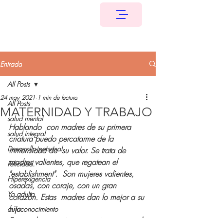
Entrada
All Posts
24 may 2021
1 min de lectura
All Posts
MATERNIDAD Y TRABAJO
salud mental
Hablando  con madres de su primera 
salud integral
criatura puedo percatarme de la 
Desarrollo personal
inmensidad de  su valor. Se trata de 
madres valientes, que regatean el 
Felicidad.
"establishment".  Son mujeres valientes, 
Hiperexigencia
osadas, con coraje, con un gran 
Yo adulto
corazón. Estas  madres dan lo mejor a su 
hijo.
autoconocimiento