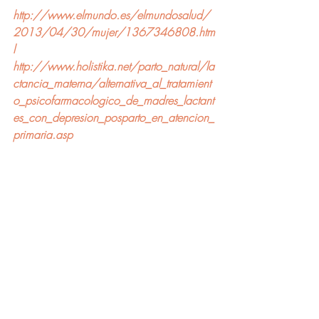
http://www.elmundo.es/elmundosalud/
2013/04/30/mujer/1367346808.htm
l
http://www.holistika.net/parto_natural/la
ctancia_materna/alternativa_al_tratamient
o_psicofarmacologico_de_madres_lactant
es_con_depresion_posparto_en_atencion_
primaria.asp