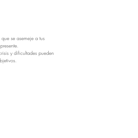
 que se asemeje a tus 
presente.
isis y dificultades pueden 
bjetivos.