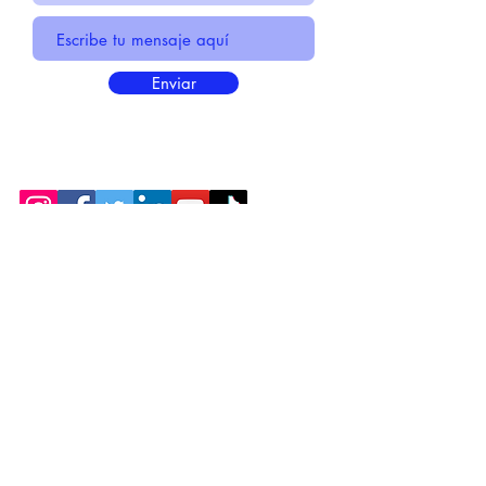
Enviar
* Información Básica sobre la
PROTECCIÓN DE DATOS
* Politica de Privacidad "SUS
DATOS
SEGUROS
"
* Compromiso con la Protección de
Datos
Personales
*
POLÍTICA DE COOKIES
© 2021 HECHO POR CENTIRME