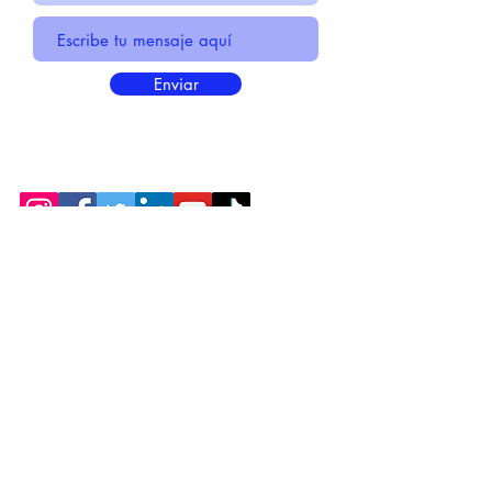
Enviar
* Información Básica sobre la
PROTECCIÓN DE DATOS
* Politica de Privacidad "SUS
DATOS
SEGUROS
"
* Compromiso con la Protección de
Datos
Personales
*
POLÍTICA DE COOKIES
© 2021 HECHO POR CENTIRME