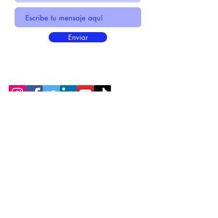
Enviar
* Información Básica sobre la
PROTECCIÓN DE DATOS
* Politica de Privacidad "SUS
DATOS
SEGUROS
"
* Compromiso con la Protección de
Datos
Personales
*
POLÍTICA DE COOKIES
© 2021 HECHO POR CENTIRME