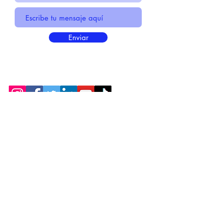
Enviar
* Información Básica sobre la
PROTECCIÓN DE DATOS
* Politica de Privacidad "SUS
DATOS
SEGUROS
"
* Compromiso con la Protección de
Datos
Personales
*
POLÍTICA DE COOKIES
© 2021 HECHO POR CENTIRME