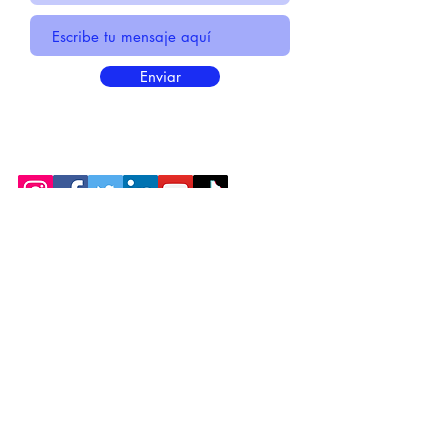
Enviar
* Información Básica sobre la
PROTECCIÓN DE DATOS
* Politica de Privacidad "SUS
DATOS
SEGUROS
"
* Compromiso con la Protección de
Datos
Personales
*
POLÍTICA DE COOKIES
© 2021 HECHO POR CENTIRME