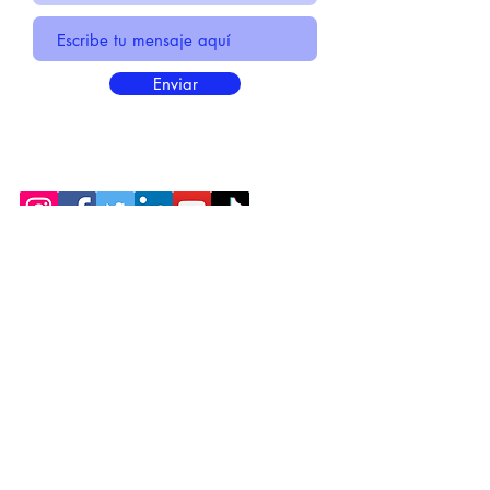
Enviar
* Información Básica sobre la
PROTECCIÓN DE DATOS
* Politica de Privacidad "SUS
DATOS
SEGUROS
"
* Compromiso con la Protección de
Datos
Personales
*
POLÍTICA DE COOKIES
© 2021 HECHO POR CENTIRME