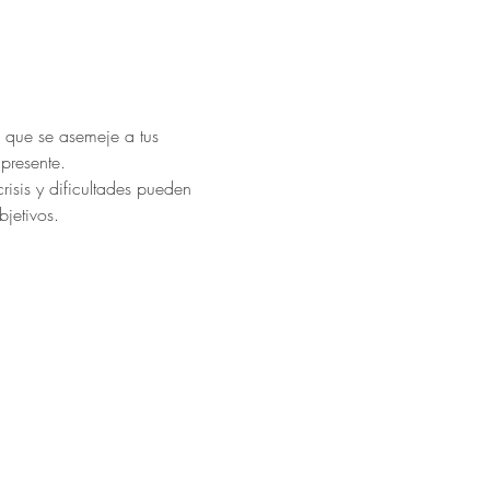
 que se asemeje a tus 
presente.
isis y dificultades pueden 
bjetivos.