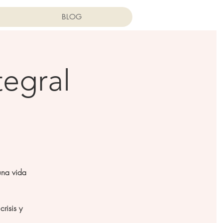
BLOG
tegral
una vida
risis y