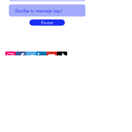
Enviar
* Información Básica sobre la
PROTECCIÓN DE DATOS
* Politica de Privacidad "SUS
DATOS
SEGUROS
"
* Compromiso con la Protección de
Datos
Personales
*
POLÍTICA DE COOKIES
© 2021 HECHO POR CENTIRME