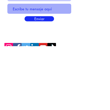
Enviar
* Información Básica sobre la
PROTECCIÓN DE DATOS
* Politica de Privacidad "SUS
DATOS
SEGUROS
"
* Compromiso con la Protección de
Datos
Personales
*
POLÍTICA DE COOKIES
© 2021 HECHO POR CENTIRME