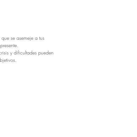
 que se asemeje a tus 
presente.
isis y dificultades pueden 
bjetivos.