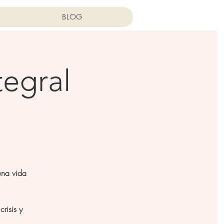
BLOG
tegral
una vida
risis y