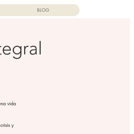
BLOG
tegral
una vida
risis y