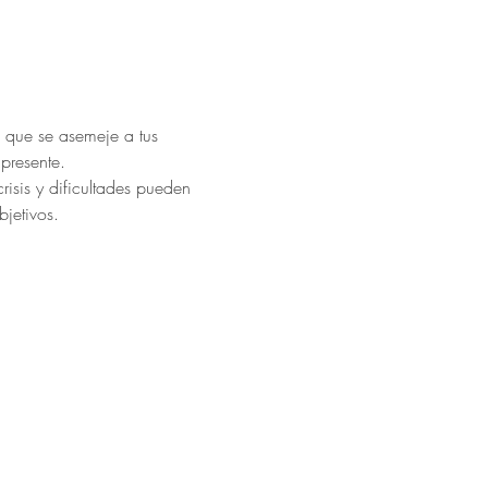
 que se asemeje a tus 
presente.
isis y dificultades pueden 
bjetivos.